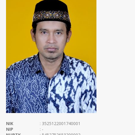
NIK
: 3525122001740001
NIP
: -
NUPTK
: 5452752653200002