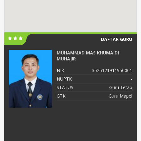
DAFTAR GURU
MUHAMMAD MAS KHUMAIDI
MUHAJIR
01
NIK
3525121911950001
02
NUPTK
-
NS
STATUS
Guru Tetap
el
GTK
Guru Mapel