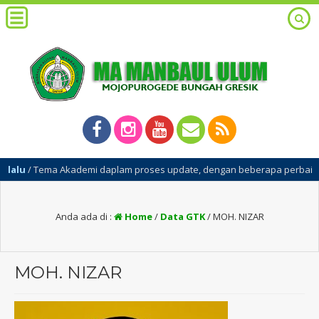
u
/ Tema Akademi daplam proses update, dengan beberapa perbaikan p
Anda ada di :
Home
/
Data GTK
/
MOH. NIZAR
MOH. NIZAR