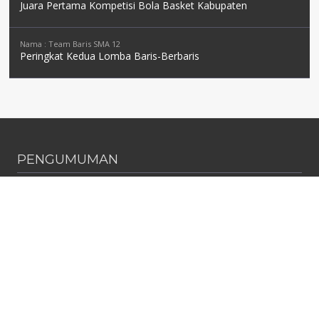
Juara Pertama Kompetisi Bola Basket Kabupaten
Nama : Team Baris SMA 12
Peringkat Kedua Lomba Baris-Berbaris
PENGUMUMAN
Diterbitkan :
Minggu, 5 Mei 2024
PENGUMUMAN KELULUSAN SISWA TP. 2023-2024
Pengumuman kelulusan siswa kelas 12 tahun pelajaran 2023/2024
dapat di lihat pada tanggal...
Diterbitkan :
Minggu, 1 Mei 2022
Pengumuman
Pengumuman kelulusan siswa kelas 12 tahun pelajaran 2021/2022
dapat di lihat pada tanggal...