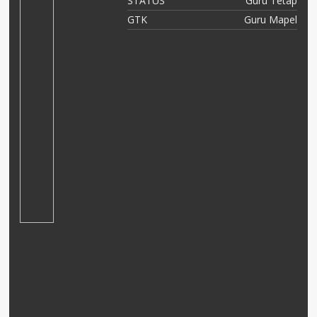
ap
STATUS
Guru Tetap
el
GTK
Guru Mapel