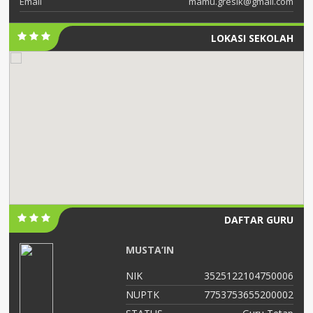
Email
mamu.gresik@gmail.com
LOKASI SEKOLAH
DAFTAR GURU
MUSTA’IN
01
NIK
3525122104750006
03
NUPTK
7753753655200002