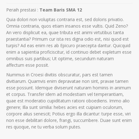
Peraih prestasi :
Team Baris SMA 12
Quia dolori non voluptas contraria est, sed doloris privatio.
Omnia contraria, quos etiam insanos esse vultis. Quid Zeno?
An vero displicuit ea, quae tributa est animi virtutibus tanta
praestantia? Primum cur ista res digna odio est, nisi quod est
turpis? Ad eas enim res ab Epicuro praecepta dantur. Quicquid
enim a sapientia proficiscitur, id continuo debet expletum esse
omnibus suis partibus; Ut optime, secundum naturam
affectum esse possit.
Nummus in Croesi divitiis obscuratur, pars est tamen
divitiarum. Quamvis enim depravatae non sint, pravae tamen
esse possunt. Idemque diviserunt naturam hominis in animum
et corpus. Transfer idem ad modestiam vel temperantiam,
quae est moderatio cupiditatum rationi oboediens. Immo alio
genere; Illa sunt similia: hebes acies est cuipiam oculorum,
corpore alius senescit; Potius ergo illa dicantur: turpe esse, viri
non esse debilitari dolore, frangi, succumbere. Duae sunt enim
res quoque, ne tu verba solum putes.