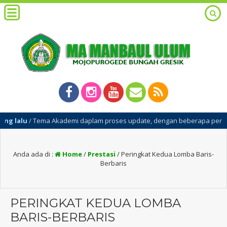
 lalu
/ Tema Akademi daplam proses update, dengan beberapa perbaika
Anda ada di :
Home
/
Prestasi
/
Peringkat Kedua Lomba Baris-
Berbaris
PERINGKAT KEDUA LOMBA
BARIS-BERBARIS