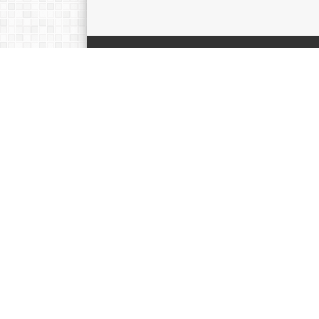
PENGUMUMAN
Diterbitkan :
Minggu, 5 Mei 2024
PENGUMUMAN KELULUSAN SISWA TP. 2023
2024
Pengumuman kelulusan siswa kelas 12 tahun pelajara
2023/2024 dapat di lihat pada tanggal...
Diterbitkan :
Minggu, 1 Mei 2022
Pengumuman
Pengumuman kelulusan siswa kelas 12 tahun pelajara
2021/2022 dapat di lihat pada tanggal...