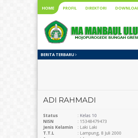
HOME
PROFIL
DIREKTORI
DOWNLOA
BERITA TERBARU
ADI RAHMADI
Status
:
Kelas 10
NISN
: 15348479473
Jenis Kelamin
: Laki Laki
T.T.L
: Lampung, 8 Juli 2000