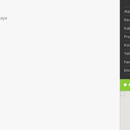
Al
jaya
Ke
Ka
Pro
Ko
Te
Fa
Ema