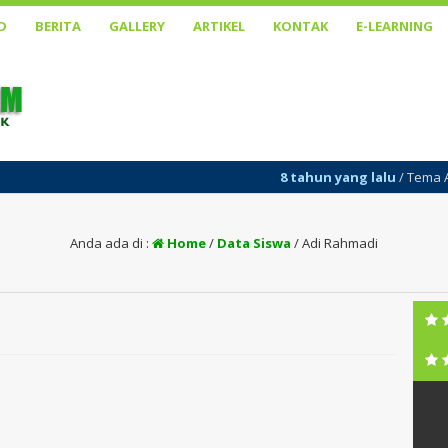
D
BERITA
GALLERY
ARTIKEL
KONTAK
E-LEARNING
8 tahun yang lalu
/ Tema Akademi da
Anda ada di :
Home
/
Data Siswa
/
Adi Rahmadi