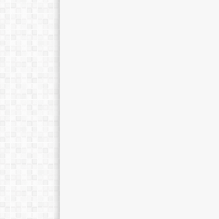
ANIS NURLAILI
MUH. RODLI M
NIK
3525124805770001
NIK
35251
NUPTK
9940755655300002
NUPTK
30367
STATUS
PNS
STATUS
GTK
Guru Mapel
GTK