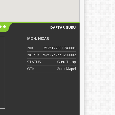
DAFTAR GURU
MOH. NIZAR
S
NIK
3525122001740001
N
NUPTK
5452752653200002
N
STATUS
Guru Tetap
S
GTK
Guru Mapel
G