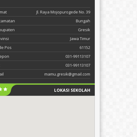
amat
Jl. Raya Mojopurogede No. 39
camatan
Bungah
bupaten
Gresik
vinsi
Jawa Timur
de Pos
61152
lepon
031-99113107
x
031-99113107
il
mamu.gresik@gmail.com
LOKASI SEKOLAH