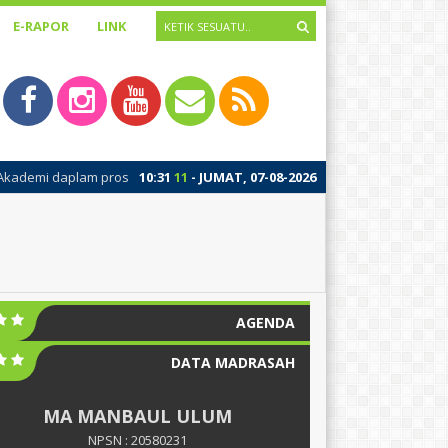
E-RAPOR
LINK
plam proses update, dengan beberapa perbaikan pada sistem penamba
10
:
31
11
- JUMAT, 07-08-2026
AGENDA
DATA MADRASAH
MA MANBAUL ULUM
NPSN : 20580231