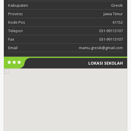
Kabupaten
Gresik
Provinsi
Jawa Timur
Kode Pos
61152
Telepon
031-99113107
Fax
031-99113107
Email
mamu.gresik@gmail.com
LOKASI SEKOLAH