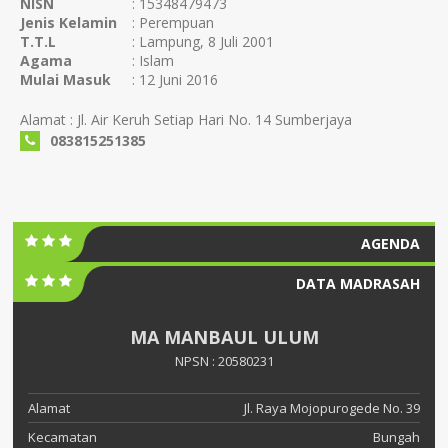
NISN
: 15348479473
Jenis Kelamin
: Perempuan
T.T.L
: Lampung, 8 Juli 2001
Agama
: Islam
Mulai Masuk
: 12 Juni 2016
Alamat : Jl. Air Keruh Setiap Hari No. 14 Sumberjaya
083815251385
AGENDA
DATA MADRASAH
MA MANBAUL ULUM
NPSN : 20580231
Alamat
Jl. Raya Mojopurogede No. 39
Kecamatan
Bungah