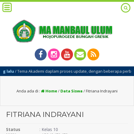
lalu
/ Tema Akademi daplam proses update, dengan beberapa perbaikan
Anda ada di :
Home
/
Data Siswa
/
Fitriana Indrayani
FITRIANA INDRAYANI
Status
:
Kelas 10