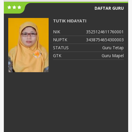
DAFTAR GURU
TUTIK HIDAYATI
02
NIK
3525124611760001
03
NUPTK
3438754654300003
ap
STATUS
Guru Tetap
el
GTK
Guru Mapel